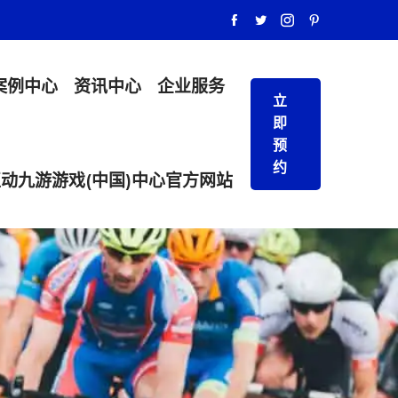
案例中心
资讯中心
企业服务
立
即
预
约
动九游游戏(中国)中心官方网站