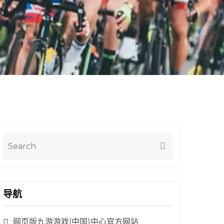
导航
网页版九游游戏(中国)中心官方网站